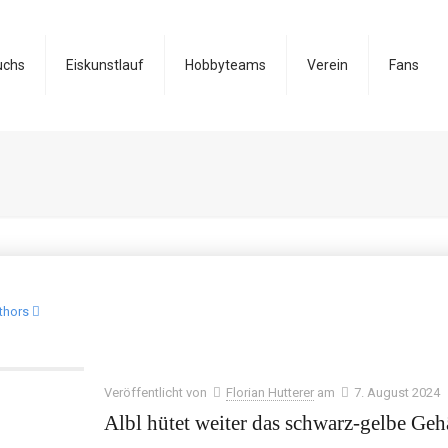
uchs
Eiskunstlauf
Hobbyteams
Verein
Fans
thors
Veröffentlicht von
Florian Hutterer
am
7. August 2024
Albl hütet weiter das schwarz-gelbe Geh