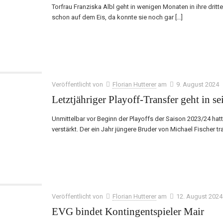
Torfrau Franziska Albl geht in wenigen Monaten in ihre dritt
schon auf dem Eis, da konnte sie noch gar
[…]
Veröffentlicht von
Florian Hutterer
am
9. August 2024
Letztjähriger Playoff-Transfer geht in s
Unmittelbar vor Beginn der Playoffs der Saison 2023/24 hat
verstärkt. Der ein Jahr jüngere Bruder von Michael Fischer tra
Veröffentlicht von
Florian Hutterer
am
12. August 2024
EVG bindet Kontingentspieler Mair