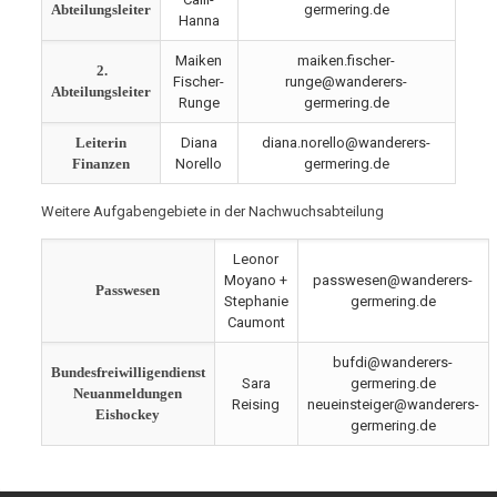
Abteilungsleiter
germering.de
Hanna
Maiken
maiken.fischer-
2.
Fischer-
runge@wanderers-
Abteilungsleiter
Runge
germering.de
Leiterin
Diana
diana.norello@wanderers-
Finanzen
Norello
germering.de
Weitere Aufgabengebiete in der Nachwuchsabteilung
Leonor
Moyano +
passwesen@wanderers-
Passwesen
Stephanie
germering.de
Caumont
bufdi@wanderers-
Bundesfreiwilligendienst
Sara
germering.de
Neuanmeldungen
Reising
neueinsteiger@wanderers-
Eishockey
germering.de