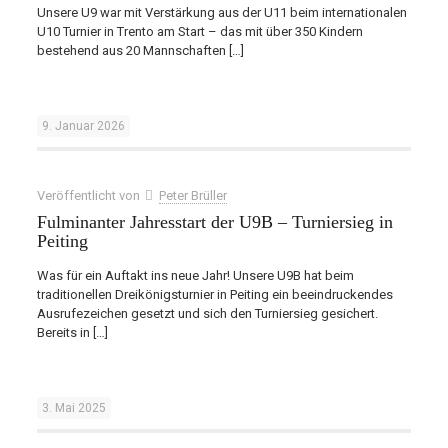
Unsere U9 war mit Verstärkung aus der U11 beim internationalen
U10 Turnier in Trento am Start – das mit über 350 Kindern
bestehend aus 20 Mannschaften
[…]
9. Januar 2026
Veröffentlicht von
Peter Brüller
Fulminanter Jahresstart der U9B – Turniersieg in
Peiting
Was für ein Auftakt ins neue Jahr! Unsere U9B hat beim
traditionellen Dreikönigsturnier in Peiting ein beeindruckendes
Ausrufezeichen gesetzt und sich den Turniersieg gesichert.
Bereits in
[…]
3. Mai 2025