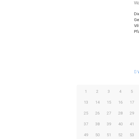
Wa
Di
Ge
Vi
Pf
1
2
3
4
5
13
14
15
16
17
25
26
27
28
29
37
38
39
40
41
49
50
51
52
53