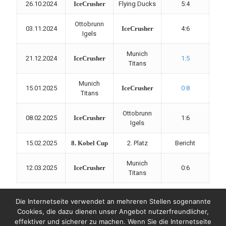
26.10.2024
IceCrusher
Flying Ducks
5:4
Ottobrunn
03.11.2024
IceCrusher
4:6
Igels
Munich
21.12.2024
IceCrusher
1:5
Titans
Munich
15.01.2025
IceCrusher
0:8
Titans
Ottobrunn
08.02.2025
IceCrusher
1:6
Igels
15.02.2025
8. Kobel Cup
2. Platz
Bericht
Munich
12.03.2025
IceCrusher
0:6
Titans
Die Internetseite verwendet an mehreren Stellen sogenannte
Cookies, die dazu dienen unser Angebot nutzerfreundlicher,
effektiver und sicherer zu machen. Wenn Sie die Internetseite