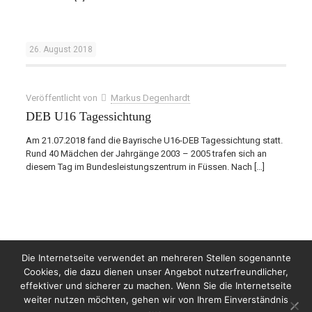
26. August 2018
Veröffentlicht von
Markus Degenhardt
DEB U16 Tagessichtung
Am 21.07.2018 fand die Bayrische U16-DEB Tagessichtung statt.
Rund 40 Mädchen der Jahrgänge 2003 – 2005 trafen sich an
diesem Tag im Bundesleistungszentrum in Füssen. Nach
[…]
Die Internetseite verwendet an mehreren Stellen sogenannte
Cookies, die dazu dienen unser Angebot nutzerfreundlicher,
effektiver und sicherer zu machen. Wenn Sie die Internetseite
weiter nutzen möchten, gehen wir von Ihrem Einverständnis
© Copyright 2023 by Wanderers Germering