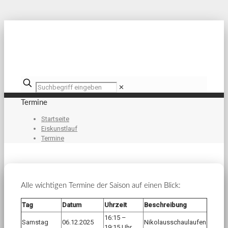
✕
Termine
Startseite
Eiskunstlauf
Termine
Alle wichtigen Termine der Saison auf einen Blick:
Tag
Datum
Uhrzeit
Beschreibung
16:15 –
Samstag
06.12.2025
Nikolausschaulaufen
19:15 Uhr