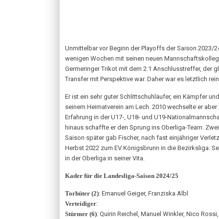
Unmittelbar vor Beginn der Playoffs der Saison 2023/2
wenigen Wochen mit seinen neuen Mannschaftskollegen un
Germeringer Trikot mit dem 2:1 Anschlusstreffer, der g
Transfer mit Perspektive war. Daher war es letztlich r
Er ist ein sehr guter Schlittschuhläufer, ein Kämpfer u
seinem Heimatverein am Lech. 2010 wechselte er aber n
Erfahrung in der U17-, U18- und U19-Nationalmannschaf
hinaus schaffte er den Sprung ins Oberliga-Team. Zwei 
Saison später gab Fischer, nach fast einjähriger Verle
Herbst 2022 zum EV Königsbrunn in die Bezirksliga. Se
in der Oberliga in seiner Vita.
Kader für die Landesliga-Saison 2024/25
Torhüter (2)
: Emanuel Geiger, Franziska Albl
Verteidiger
:
Stürmer (6)
: Quirin Reichel, Manuel Winkler, Nico Ross