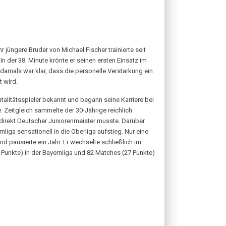
hr jüngere Bruder von Michael Fischer trainierte seit
 der 38. Minute krönte er seinen ersten Einsatz im
 damals war klar, dass die personelle Verstärkung ein
t wird.
ntalitätsspieler bekannt und begann seine Karriere bei
 Zeitgleich sammelte der 30-Jährige reichlich
 direkt Deutscher Juniorenmeister musste. Darüber
liga sensationell in die Oberliga aufstieg. Nur eine
d pausierte ein Jahr. Er wechselte schließlich im
Punkte) in der Bayernliga und 82 Matches (27 Punkte)