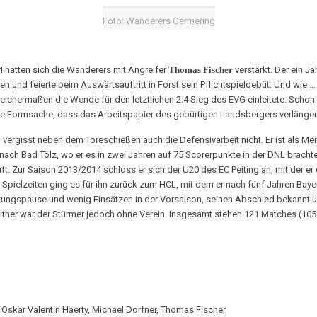
Foto: Wanderers Germering
4 hatten sich die Wanderers mit Angreifer
Thomas Fischer
verstärkt. Der ein Ja
d feierte beim Auswärtsauftritt in Forst sein Pflichtspieldebüt. Und wie … In
leichermaßen die Wende für den letztlichen 2:4 Sieg des EVG einleitete. Schon
eine Formsache, dass das Arbeitspapier des gebürtigen Landsbergers verlänger
nd vergisst neben dem Toreschießen auch die Defensivarbeit nicht. Er ist als Me
ach Bad Tölz, wo er es in zwei Jahren auf 75 Scorerpunkte in der DNL brachte.
t. Zur Saison 2013/2014 schloss er sich der U20 des EC Peiting an, mit der er
Spielzeiten ging es für ihn zurück zum HCL, mit dem er nach fünf Jahren Bayern
tzungspause und wenig Einsätzen in der Vorsaison, seinen Abschied bekannt un
ither war der Stürmer jedoch ohne Verein. Insgesamt stehen 121 Matches (105 
i, Oskar Valentin Haerty, Michael Dorfner, Thomas Fischer