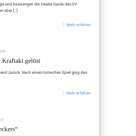
lge und bezwangen die zweite Garde des EV
en über
[…]
Mehr erfahren
019
 Kraftakt gelöst
end zurück. Nach einem torreichen Spiel ging das
Mehr erfahren
19
eckers“