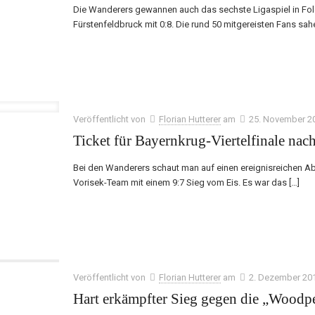
Die Wanderers gewannen auch das sechste Ligaspiel in Fo
Fürstenfeldbruck mit 0:8. Die rund 50 mitgereisten Fans sah
Veröffentlicht von
Florian Hutterer
am
25. November 2
Ticket für Bayernkrug-Viertelfinale nach
Bei den Wanderers schaut man auf einen ereignisreichen Ab
Vorisek-Team mit einem 9:7 Sieg vom Eis. Es war das
[…]
Veröffentlicht von
Florian Hutterer
am
2. Dezember 20
Hart erkämpfter Sieg gegen die „Woodp