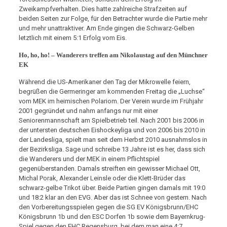
Zweikampfverhalten. Dies hatte zahlreiche Strafzeiten auf
beiden Seiten zur Folge, für den Betrachter wurde die Partie mehr
und mehr unattraktiver. Am Ende gingen die Schwarz-Gelben
letztlich mit einem 5:1 Erfolg vom Eis.
Ho, ho, ho! – Wanderers treffen am Nikolaustag auf den Münchner
EK
Während die US-Amerikaner den Tag der Mikrowelle feiern,
begrüßen die Germeringer am kommenden Freitag die „Luchse“
vom MEK im heimischen Polariom. Der Verein wurde im Frühjahr
2001 gegründet und nahm anfangs nur mit einer
Seniorenmannschaft am Spielbetrieb teil. Nach 2001 bis 2006 in
der untersten deutschen Eishockeyliga und von 2006 bis 2010 in
der Landesliga, spielt man seit dem Herbst 2010 ausnahmslos in
der Bezirksliga. Sage und schreibe 13 Jahre ist es her, dass sich
die Wanderers und der MEK in einem Pflichtspiel
gegenüberstanden. Damals streiften ein gewisser Michael Ott,
Michal Porak, Alexander Leinsle oder die Klett-Brüder das
schwarz-gelbe Trikot über. Beide Partien gingen damals mit 19:0
und 18:2 klar an den EVG. Aber das ist Schnee von gestern. Nach
den Vorbereitungsspielen gegen die SG EV Königsbrunn/EHC
Königsbrunn 1b und den ESC Dorfen 1b sowie dem Bayernkrug-
Spiel gegen den EHC Regensburg, bei dem man eine 4:7