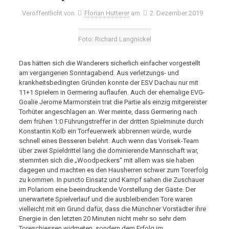
Veröffentlicht von
Florian Hutterer
am
2. Dezember 2019
Foto: Richard Langnickel
Das hätten sich die Wanderers sicherlich einfacher vorgestellt
am vergangenen Sonntagabend. Aus verletzungs- und
krankheitsbedingten Gründen konnte der ESV Dachau nur mit
11+1 Spielern in Germering auflaufen. Auch der ehemalige EVG-
Goalie Jerome Marmorstein trat die Partie als einzig mitgereister
Torhüter angeschlagen an. Wer meinte, dass Germering nach
dem frühen 1:0 Führungstreffer in der dritten Spielminute durch
Konstantin Kolb ein Torfeuerwerk abbrennen würde, wurde
schnell eines Besseren belehrt. Auch wenn das Vorisek-Team
über zwei Spieldrittel lang die dominierende Mannschaft war,
stemmten sich die „Woodpeckers“ mit allem was sie haben
dagegen und machten es den Hausherren schwer zum Torerfolg
zu kommen. In puncto Einsatz und Kampf sahen die Zuschauer
im Polariom eine beeindruckende Vorstellung der Gäste. Der
unerwartete Spielverlauf und die ausbleibenden Tore waren
vielleicht mit ein Grund dafür, dass die Münchner Vorstädter ihre
Energie in den letzten 20 Minuten nicht mehr so sehr dem
Toreschiessen widmeten, sondern dem Erfolg im