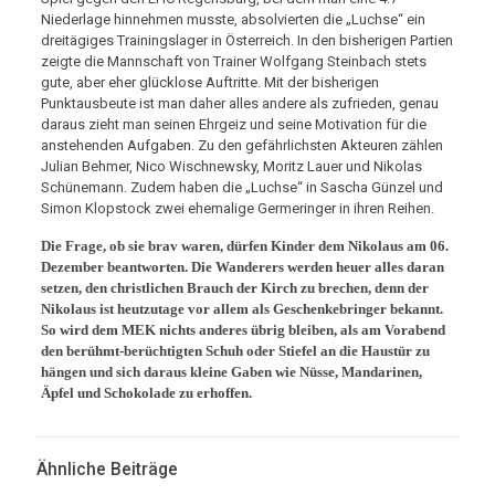
Niederlage hinnehmen musste, absolvierten die „Luchse“ ein
dreitägiges Trainingslager in Österreich. In den bisherigen Partien
zeigte die Mannschaft von Trainer Wolfgang Steinbach stets
gute, aber eher glücklose Auftritte. Mit der bisherigen
Punktausbeute ist man daher alles andere als zufrieden, genau
daraus zieht man seinen Ehrgeiz und seine Motivation für die
anstehenden Aufgaben. Zu den gefährlichsten Akteuren zählen
Julian Behmer, Nico Wischnewsky, Moritz Lauer und Nikolas
Schünemann. Zudem haben die „Luchse“ in Sascha Günzel und
Simon Klopstock zwei ehemalige Germeringer in ihren Reihen.
Die Frage, ob sie brav waren, dürfen Kinder dem Nikolaus am 06.
Dezember beantworten. Die Wanderers werden heuer alles daran
setzen, den christlichen Brauch der Kirch zu brechen, denn der
Nikolaus ist heutzutage vor allem als Geschenkebringer bekannt.
So wird dem MEK nichts anderes übrig bleiben, als am Vorabend
den berühmt-berüchtigten Schuh oder Stiefel an die Haustür zu
hängen und sich daraus kleine Gaben wie Nüsse, Mandarinen,
Äpfel und Schokolade zu erhoffen.
Ähnliche Beiträge