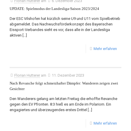
Florian Hutterer
am
6. Dezember 2023
UPDATE: Spielmodus der Landesliga-Saison 2023/2024
Der ESC Vilshofen hat kürzlich seine U9 und U11 vom Spielbetrieb
abgemeldet. Das Nachwuchsförderkonzept des Bayerischen
Eissport-Verbandes sieht es vor, dass alle in der Landesliga
aktiven
[…]
Mehr erfahren
Florian Hutterer
am
11. Dezember 2023
Nach Revanche folgt schmerzhafter Dämpfer: Wanderers zeigen zwei
Gesichter
Den Wanderers gelang am letzten Freitag die erhoffte Revanche
gegen den EV Pfronten. 8:3 hieß es am Ende im Polariom. Ein
engagiertes und überzeugendes erstes Drittel
[…]
Mehr erfahren