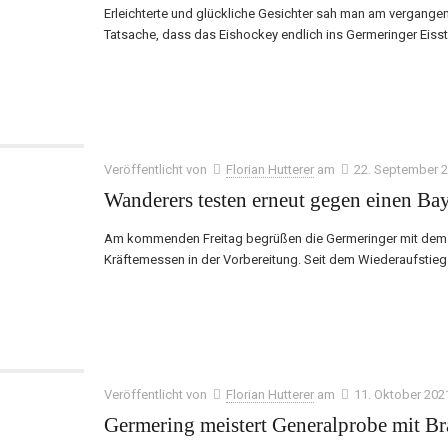
Erleichterte und glückliche Gesichter sah man am vergangen
Tatsache, dass das Eishockey endlich ins Germeringer Eisst
Veröffentlicht von
Florian Hutterer
am
22. September 
Wanderers testen erneut gegen einen Bay
Am kommenden Freitag begrüßen die Germeringer mit dem 
Kräftemessen in der Vorbereitung. Seit dem Wiederaufstieg
Veröffentlicht von
Florian Hutterer
am
11. Oktober 202
Germering meistert Generalprobe mit B