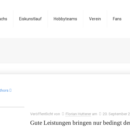
uchs
Eiskunstlauf
Hobbyteams
Verein
Fans
thors
Veröffentlicht von
Florian Hutterer
am
20. September 
Gute Leistungen bringen nur bedingt de