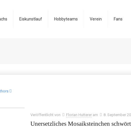
uchs
Eiskunstlauf
Hobbyteams
Verein
Fans
thors
Veröffentlicht von
Florian Hutterer
am
8. September 2
Unersetzliches Mosaiksteinchen schwört