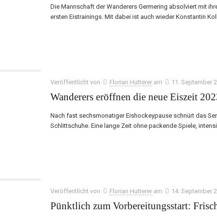
Die Mannschaft der Wanderers Germering absolviert mit ih
ersten Eistrainings. Mit dabei ist auch wieder Konstantin Kol
Veröffentlicht von
Florian Hutterer
am
11. September 
Wanderers eröffnen die neue Eiszeit 20
Nach fast sechsmonatiger Eishockeypause schnürt das Sen
Schlittschuhe. Eine lange Zeit ohne packende Spiele, intens
Veröffentlicht von
Florian Hutterer
am
14. September 
Pünktlich zum Vorbereitungsstart: Frisch