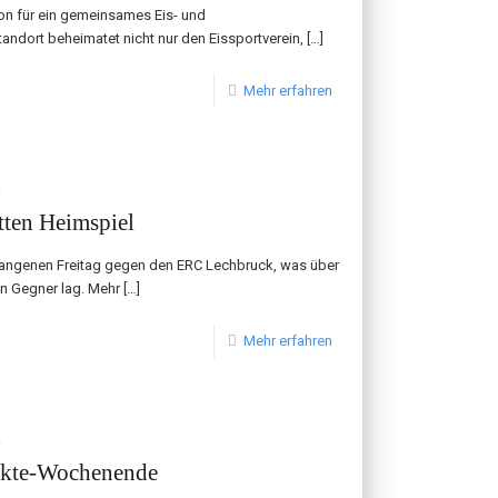
tion für ein gemeinsames Eis- und
andort beheimatet nicht nur den Eissportverein,
[…]
Mehr erfahren
2
tten Heimspiel
rgangenen Freitag gegen den ERC Lechbruck, was über
n Gegner lag. Mehr
[…]
Mehr erfahren
2
unkte-Wochenende