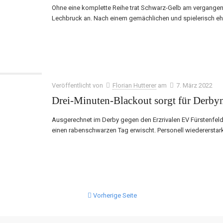
Ohne eine komplette Reihe trat Schwarz-Gelb am vergange
Lechbruck an. Nach einem gemächlichen und spielerisch eh
Veröffentlicht von
Florian Hutterer
am
7. März 2022
Drei-Minuten-Blackout sorgt für Derbyn
Ausgerechnet im Derby gegen den Erzrivalen EV Fürstenfe
einen rabenschwarzen Tag erwischt. Personell wiedererstar
Vorherige Seite