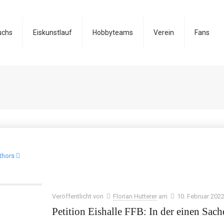
uchs
Eiskunstlauf
Hobbyteams
Verein
Fans
thors
Veröffentlicht von
Florian Hutterer
am
10. Februar 202
Petition Eishalle FFB: In der einen Sache