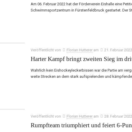
Am 06. Februar 2022 hat der Förderverein Eishalle eine Peti
Schwimmsportzentrum in Fürstenfeldbruck gestartet. Der St
Veröffentlicht von
Florian Hutterer
am
21. Februar 202
Harter Kampf bringt zweiten Sieg im dri
Wahrlich kein Eishockeyleckerbissen war die Partie am ve
weite Strecken an dem stark aufspielenden und kämpfende
Veröffentlicht von
Florian Hutterer
am
28. Februar 202
Rumpfteam triumphiert und feiert 6-P