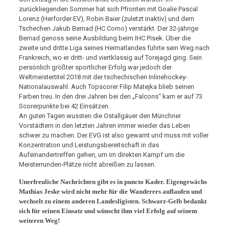
zurückliegenden Sommer hat sich Pfronten mit Goalie Pascal
Lorenz (Herforder EV), Robin Baier (zuletzt inaktiv) und dem
Tschechen Jakub Bernad (HC Como) verstärkt. Der 32-jährige
Bernad genoss seine Ausbildung beim IHC Pisek. Über die
zweite und dritte Liga seines Heimatlandes führte sein Weg nach
Frankreich, wo er dritt- und viertklassig auf Torejagd ging. Sein
persönlich größter sportlicher Erfolg war jedoch der
Weltmeistertitel 2018 mit der tschechischen Inlinehockey-
Nationalauswahl. Auch Topscorer Filip Matejka blieb seinen
Farben treu. In den drei Jahren bei den „Falcons“ kam er auf 73
Scorerpunkte bei 42 Einsätzen.
An guten Tagen wussten die Ostallgäuer den Münchner
Vorstädtern in den letzten Jahren immer wieder das Leben
schwer zu machen. Der EVG ist also gewarnt und muss mit voller
Konzentration und Leistungsbereitschaft in das
Aufeinandertreffen gehen, um im direkten Kampf um die
Meisterrunden-Plätze nicht abreißen zu lassen.
Unerfreuliche Nachrichten gibt es in puncto Kader. Eigengewächs
Mathias Jeske wird nicht mehr für die Wanderers auflaufen und
wechselt zu einem anderen Landesligisten. Schwarz-Gelb bedankt
sich für seinen Einsatz und wünscht ihm viel Erfolg auf seinem
weiteren Weg!