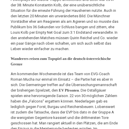
der 38. Minute Konstantin Kolb, der eine unübersichtliche
Situation für die erneute Führung der Hausherren nutzte. Auch in
den letzten 20 Minuten ein unverändertes Bild. Die Münchner
Vorstädter eher am Reagieren als am Agieren und so musste das
Publikum bis 36 Sekunden vor Schluss bangen und zittern, ehe
Louis Kolb per Empty Net Goal zum 3:1 Endstand verwandelte. In
den anstehenden Matches müssen Quirin Reichel und Co. wieder
ein paar Gänge nach oben schalten, um sich auch selbst das
Leben wieder einfacher zu machen.
Wanderers reisen zum Topspiel an die deutsch-österreichische
Grenze
Am kommenden Wochenende ist das Team von EVG-Coach
Roman Mucha nur einmal im Einsatz – die Partie hat es aber in
sich. Die Germeringer treffen auf die Überraschungsmannschaft
der bisherigen Spielzeit, den
EV Pfronten
. Die Ostallgäuer
spielen eine hervorragende Saison. 22 von 30 möglichen Zählern
haben die „Falcons“ ergattern können. Niederlagen gab es
lediglich gegen Forst, Burgau und Reichersbeuern. Lobenswert
ist zudem die Tatsache, dass der EVP bis dato in der Gruppe A
die wenigsten Gegentore kassiert und die drittmeisten Tore
geschossen hat. Man rangiert aktuell in den Plätzen, die am Ende
den Einzug in die Meisterrunde bedeuten würden. Im