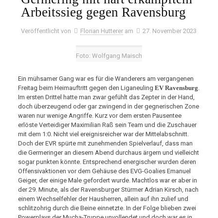
Arbeitssieg gegen Ravensburg
Veröffentlicht von
Florian Hutterer
am
27. November 2023
Foto: Wolfgang Maisch
Ein mühsamer Gang war es für die Wanderers am vergangenen
Freitag beim Heimauftritt gegen den Liganeuling
EV Ravensburg
.
Im ersten Drittel hatte man zwar gefühlt das Zepter in der Hand,
doch überzeugend oder gar zwingend in der gegnerischen Zone
waren nur wenige Angriffe. Kurz vor dem ersten Pausentee
erlöste Verteidiger Maximilian Raß sein Team und die Zuschauer
mit dem 1:0. Nicht viel ereignisreicher war der Mittelabschnitt.
Doch der EVR spürte mit zunehmenden Spielverlauf, dass man
die Germeringer an diesem Abend durchaus ärgern und vielleicht
sogar punkten könnte. Entsprechend energischer wurden deren
Offensivaktionen vor dem Gehäuse des EVG-Goalies Emanuel
Geiger, der einige Male gefordert wurde. Machtlos war er aber in
der 29. Minute, als der Ravensburger Stürmer Adrian Kirsch, nach
einem Wechselfehler der Hausherren, allein auf ihn zulief und
schlitzohrig durch die Beine einnetzte. In der Folge blieben zwei
Powerplays der Mucha-Truppe unvollendet und doch war es in