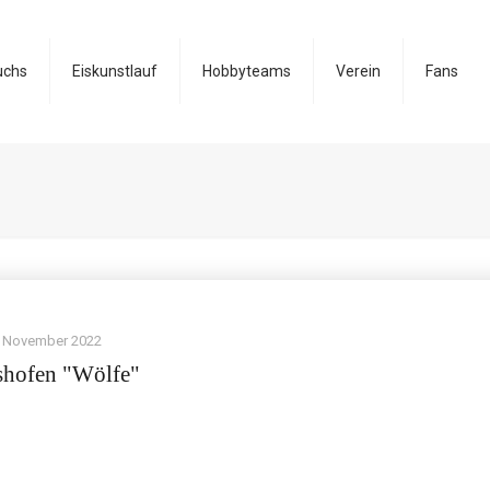
uchs
Eiskunstlauf
Hobbyteams
Verein
Fans
. November 2022
shofen "Wölfe"