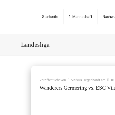
Startseite
1. Mannschaft
Nachw
Landesliga
Veröffentlicht von
Markus Degenhardt
am
18
Wanderers Germering vs. ESC Vil