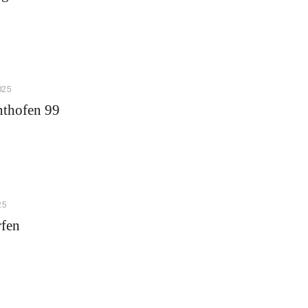
025
nthofen 99
25
rfen