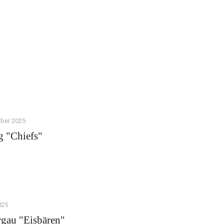
ber 2025
g "Chiefs"
025
gau "Eisbären"