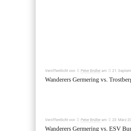
Veröffentlicht von
Peter Brüller
am
21. Septem
Wanderers Germering vs. Trostber
Veröffentlicht von
Peter Brüller
am
23. März 2
Wanderers Germering vs. ESV Bur