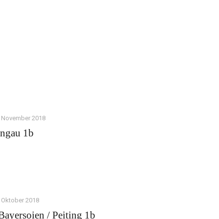
. November 2018
ongau 1b
. Oktober 2018
ayersoien / Peiting 1b