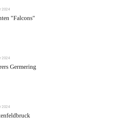
r 2024
nten "Falcons"
r 2024
rers Germering
r 2024
tenfeldbruck