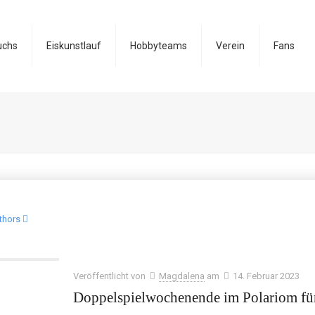
uchs
Eiskunstlauf
Hobbyteams
Verein
Fans
thors
Veröffentlicht von
Magdalena
am
14. Februar 2023
Doppelspielwochenende im Polariom fü