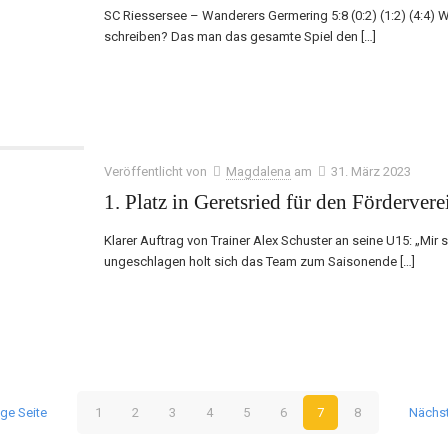
SC Riessersee – Wanderers Germering 5:8 (0:2) (1:2) (4:4) Wa
schreiben? Das man das gesamte Spiel den
[…]
Veröffentlicht von
Magdalena
am
31. März 2023
1. Platz in Geretsried für den Fördervere
Klarer Auftrag von Trainer Alex Schuster an seine U15: „Mir si
ungeschlagen holt sich das Team zum Saisonende
[…]
ige Seite
1
2
3
4
5
6
7
8
Nächst