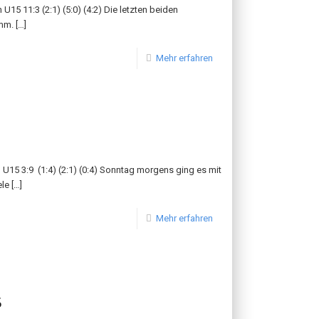
5 11:3 (2:1) (5:0) (4:2) Die letzten beiden
amm.
[…]
Mehr erfahren
15 3:9 (1:4) (2:1) (0:4) Sonntag morgens ging es mit
ele
[…]
Mehr erfahren
5