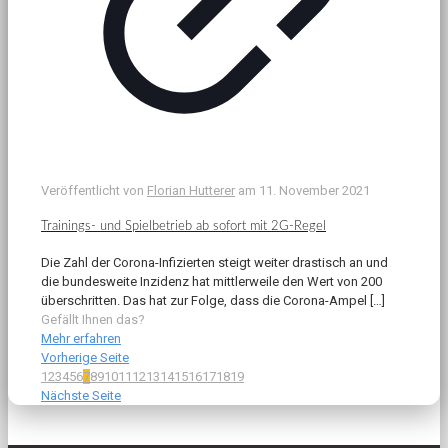
Veröffentlicht von
Florian Hutterer
am
11. November 2021
Trainings- und Spielbetrieb ab sofort mit 2G-Regel
Die Zahl der Corona-Infizierten steigt weiter drastisch an und
die bundesweite Inzidenz hat mittlerweile den Wert von 200
überschritten. Das hat zur Folge, dass die Corona-Ampel
[…]
Gefällt Ihnen das?
Mehr erfahren
Vorherige Seite
1
2
3
4
5
6
7
8
9
10
11
12
13
14
15
16
17
18
19
Nächste Seite