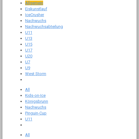
Allgemein
Eiskunstlauf
IceCrusher
Nachwuchs
Nachwuchsabteilung
U11
U13
U15
U17
U20
U7
U9
West Storm
All
Kids-on-Ice
Königsbrunn
Nachwuchs
Pinguin-Cup
U11
All