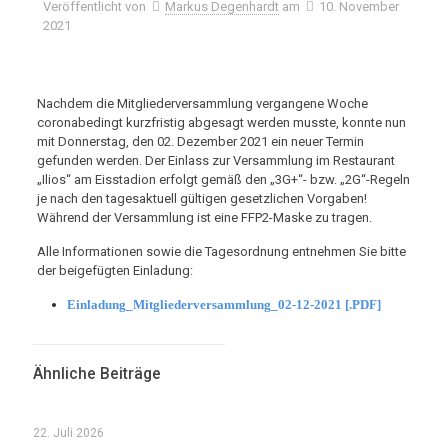
Veröffentlicht von
Markus Degenhardt
am
10. November
2021
Nachdem die Mitgliederversammlung vergangene Woche
coronabedingt kurzfristig abgesagt werden musste, konnte nun
mit Donnerstag, den 02. Dezember 2021 ein neuer Termin
gefunden werden. Der Einlass zur Versammlung im Restaurant
„Ilios“ am Eisstadion erfolgt gemäß den „3G+“- bzw. „2G“-Regeln
je nach den tagesaktuell gültigen gesetzlichen Vorgaben!
Während der Versammlung ist eine FFP2-Maske zu tragen.
Alle Informationen sowie die Tagesordnung entnehmen Sie bitte
der beigefügten Einladung:
Einladung_Mitgliederversammlung_02-12-2021 [.PDF]
Ähnliche Beiträge
22. Juli 2026