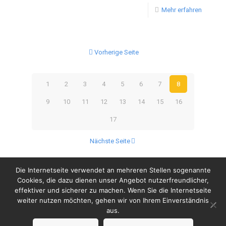
Mehr erfahren
Vorherige Seite
1
2
3
4
5
6
7
8
9
10
11
12
13
14
15
16
17
Nächste Seite
Die Internetseite verwendet an mehreren Stellen sogenannte
Cookies, die dazu dienen unser Angebot nutzerfreundlicher,
effektiver und sicherer zu machen. Wenn Sie die Internetseite
weiter nutzen möchten, gehen wir von Ihrem Einverständnis
© Copyright 2023 by Wanderers Germering
aus.
Impressum
Datenschutzerklärung