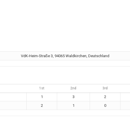
VdK-Heim-Straße 3, 94065 Waldkirchen, Deutschland
1st
2nd
3rd
1
3
2
2
1
0