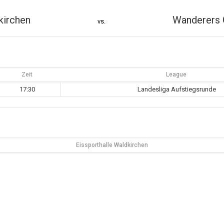
kirchen
Wanderers 
vs.
Zeit
League
17:30
Landesliga Aufstiegsrunde
Eissporthalle Waldkirchen