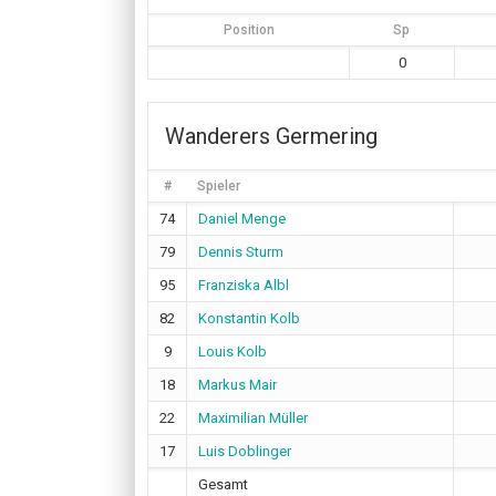
Position
Sp
0
Wanderers Germering
#
Spieler
74
Daniel Menge
79
Dennis Sturm
95
Franziska Albl
82
Konstantin Kolb
9
Louis Kolb
18
Markus Mair
22
Maximilian Müller
17
Luis Doblinger
Gesamt