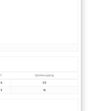
T
Spielausgang
6
S3
3
N