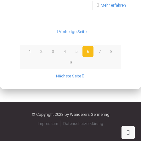
Mehr erfahren
Vorherige Seite
1
2
3
4
5
6
7
8
9
Nächste Seite
© Copyright 2023 by Wanderers Germering
Impressum
Datenschutzerklärung