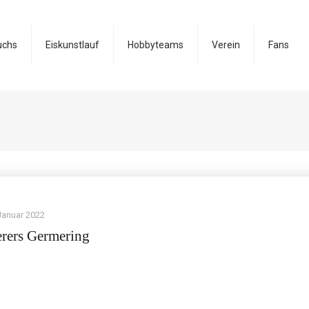
uchs
Eiskunstlauf
Hobbyteams
Verein
Fans
Januar 2022
rers Germering