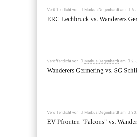
Veröffentlicht von
Markus Degenhardt
am
6. 
ERC Lechbruck vs. Wanderers Ge
Veröffentlicht von
Markus Degenhardt
am
2. 
Wanderers Germering vs. SG Schli
Veröffentlicht von
Markus Degenhardt
am
30
EV Pfronten "Falcons" vs. Wande