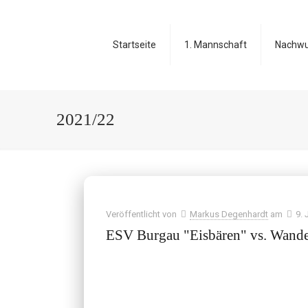
Startseite
1. Mannschaft
Nachw
2021/22
Veröffentlicht von
Markus Degenhardt
am
9. 
ESV Burgau "Eisbären" vs. Wande