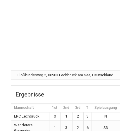
Floßbinderweg 2, 86983 Lechbruck am See, Deutschland
Ergebnisse
Mannschaft
1st
2nd
3rd
T
Spielausgang
ERC Lechbruck
0
1
2
3
N
Wanderers
1
3
2
6
S3
Germering