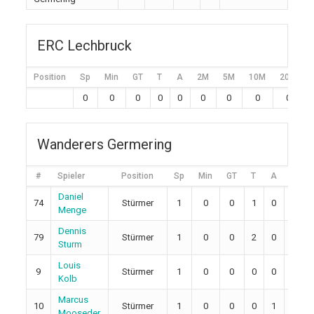
ERC Lechbruck
Position
Sp
Min
GT
T
A
2M
5M
10M
20M
0
0
0
0
0
0
0
0
0
Wanderers Germering
#
Spieler
Position
Sp
Min
GT
T
A
2M
Daniel
74
Stürmer
1
0
0
1
0
0
Menge
Dennis
79
Stürmer
1
0
0
2
0
0
Sturm
Louis
9
Stürmer
1
0
0
0
0
0
Kolb
Marcus
10
Stürmer
1
0
0
0
1
0
Mooseder