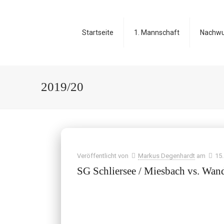
Startseite
1. Mannschaft
Nachw
2019/20
Veröffentlicht von
Markus Degenhardt
am
15
SG Schliersee / Miesbach vs. Wan