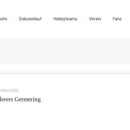
uchs
Eiskunstlauf
Hobbyteams
Verein
Fans
. März 2020
derers Germering