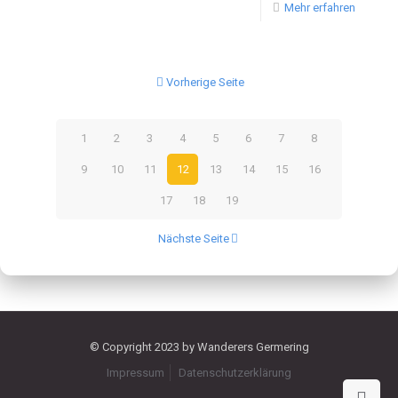
Mehr erfahren
Vorherige Seite
1
2
3
4
5
6
7
8
9
10
11
12
13
14
15
16
17
18
19
Nächste Seite
© Copyright 2023 by Wanderers Germering
Impressum
Datenschutzerklärung