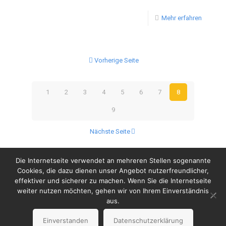
Mehr erfahren
Vorherige Seite
1
2
3
4
5
6
7
8
9
Nächste Seite
Die Internetseite verwendet an mehreren Stellen sogenannte
Cookies, die dazu dienen unser Angebot nutzerfreundlicher,
effektiver und sicherer zu machen. Wenn Sie die Internetseite
weiter nutzen möchten, gehen wir von Ihrem Einverständnis
© Copyright 2023 by Wanderers Germering
aus.
Impressum
Datenschutzerklärung
Einverstanden
Datenschutzerklärung