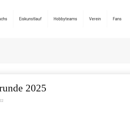
uchs
Eiskunstlauf
Hobbyteams
Verein
Fans
srunde 2025
22