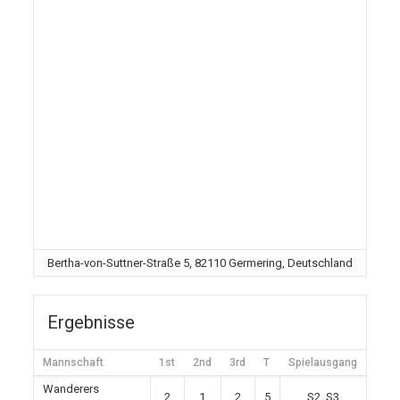
Bertha-von-Suttner-Straße 5, 82110 Germering, Deutschland
Ergebnisse
Mannschaft
1st
2nd
3rd
T
Spielausgang
Wanderers
2
1
2
5
S2, S3