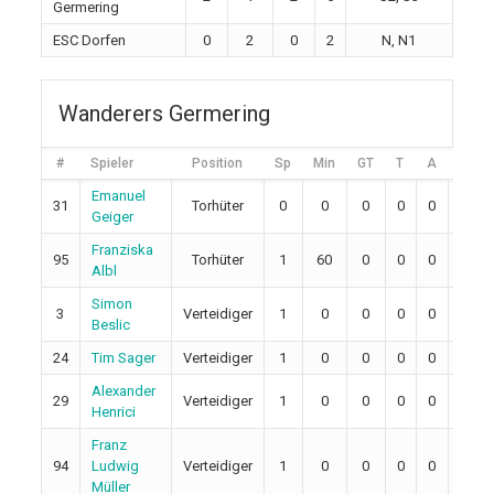
Germering
ESC Dorfen
0
2
0
2
N, N1
Wanderers Germering
#
Spieler
Position
Sp
Min
GT
T
A
2M
Emanuel
31
Torhüter
0
0
0
0
0
0
Geiger
Franziska
95
Torhüter
1
60
0
0
0
0
Albl
Simon
3
Verteidiger
1
0
0
0
0
0
Beslic
24
Tim Sager
Verteidiger
1
0
0
0
0
0
Alexander
29
Verteidiger
1
0
0
0
0
0
Henrici
Franz
94
Ludwig
Verteidiger
1
0
0
0
0
0
Müller