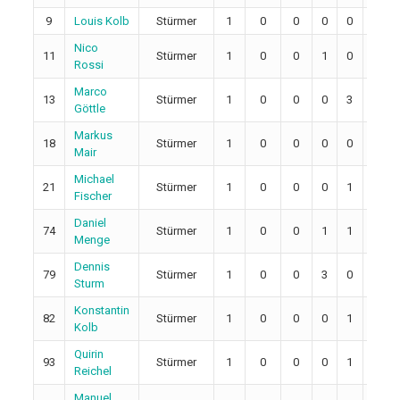
9
Louis Kolb
Stürmer
1
0
0
0
0
0
Nico
11
Stürmer
1
0
0
1
0
0
Rossi
Marco
13
Stürmer
1
0
0
0
3
0
Göttle
Markus
18
Stürmer
1
0
0
0
0
0
Mair
Michael
21
Stürmer
1
0
0
0
1
0
Fischer
Daniel
74
Stürmer
1
0
0
1
1
0
Menge
Dennis
79
Stürmer
1
0
0
3
0
0
Sturm
Konstantin
82
Stürmer
1
0
0
0
1
2
Kolb
Quirin
93
Stürmer
1
0
0
0
1
0
Reichel
Manuel