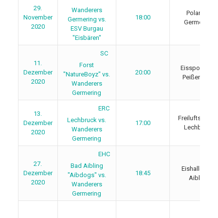
29.
Wanderers
Polariom
November
18:00
Germering vs.
Germering
2020
ESV Burgau
"Eisbären"
SC
11.
Forst
Eissporthalle
Dezember
20:00
"NatureBoyz" vs.
Peißenberg
2020
Wanderers
Germering
ERC
13.
Freiluftstadio
Lechbruck vs.
Dezember
17:00
Lechbruck
Wanderers
2020
Germering
EHC
27.
Bad Aibling
Eishalle Bad
Dezember
18:45
"Aibdogs" vs.
Aibling
2020
Wanderers
Germering