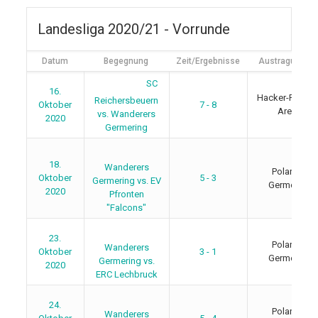
Landesliga 2020/21 - Vorrunde
Datum
Begegnung
Zeit/Ergebnisse
Austragungsor
SC
16.
Hacker-Pschor
Reichersbeuern
Oktober
7 - 8
Arena
vs. Wanderers
2020
Germering
18.
Wanderers
Polariom
Oktober
5 - 3
Germering vs. EV
Germering
2020
Pfronten
"Falcons"
23.
Polariom
Wanderers
Oktober
3 - 1
Germering
Germering vs.
2020
ERC Lechbruck
24.
Polariom
Wanderers