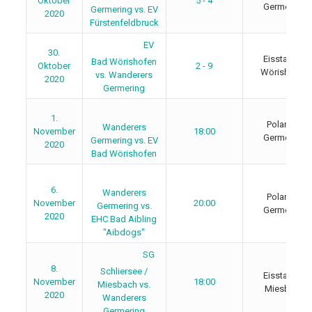
Oktober
5 - 4
Germering
Germering vs. EV
2020
Fürstenfeldbruck
EV
30.
Eisstadion
Bad Wörishofen
Oktober
2 - 9
Wörishofen
vs. Wanderers
2020
Germering
1.
Polariom
Wanderers
November
18:00
Germering
Germering vs. EV
2020
Bad Wörishofen
6.
Wanderers
Polariom
November
20:00
Germering vs.
Germering
2020
EHC Bad Aibling
"Aibdogs"
SG
8.
Schliersee /
Eisstadion
November
18:00
Miesbach vs.
Miesbach
2020
Wanderers
Germering