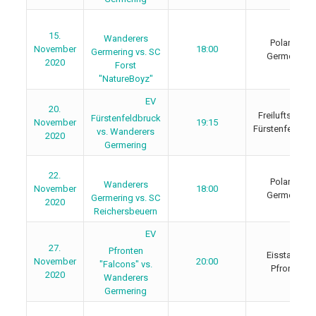
15.
Wanderers
Polariom
November
18:00
Germering vs. SC
Germering
2020
Forst
"NatureBoyz"
EV
20.
Freiluftstadio
Fürstenfeldbruck
November
19:15
Fürstenfeldbru
vs. Wanderers
2020
Germering
22.
Polariom
Wanderers
November
18:00
Germering
Germering vs. SC
2020
Reichersbeuern
EV
27.
Pfronten
Eisstadion
November
20:00
"Falcons" vs.
Pfronten
2020
Wanderers
Germering