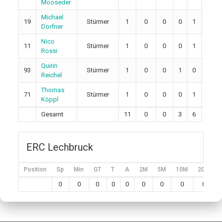
Mooseder
Michael
19
Stürmer
1
0
0
0
1
0
Dorfner
Nico
11
Stürmer
1
0
0
0
1
0
Rossi
Quirin
93
Stürmer
1
0
0
1
0
0
Reichel
Thomas
71
Stürmer
1
0
0
0
1
0
Köppl
Gesamt
11
0
0
3
6
4
ERC Lechbruck
Position
Sp
Min
GT
T
A
2M
5M
10M
20M
0
0
0
0
0
0
0
0
0