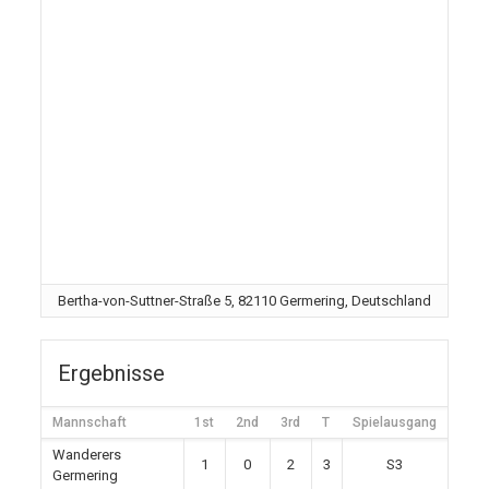
Bertha-von-Suttner-Straße 5, 82110 Germering, Deutschland
Ergebnisse
Mannschaft
1st
2nd
3rd
T
Spielausgang
Wanderers
1
0
2
3
S3
Germering