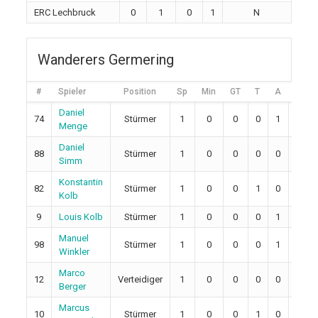
ERC Lechbruck
0
1
0
1
N
Wanderers Germering
#
Spieler
Position
Sp
Min
GT
T
A
2M
Daniel
74
Stürmer
1
0
0
0
1
0
Menge
Daniel
88
Stürmer
1
0
0
0
0
0
Simm
Konstantin
82
Stürmer
1
0
0
1
0
4
Kolb
9
Louis Kolb
Stürmer
1
0
0
0
1
0
Manuel
98
Stürmer
1
0
0
0
1
0
Winkler
Marco
12
Verteidiger
1
0
0
0
0
0
Berger
Marcus
10
Stürmer
1
0
0
1
0
0