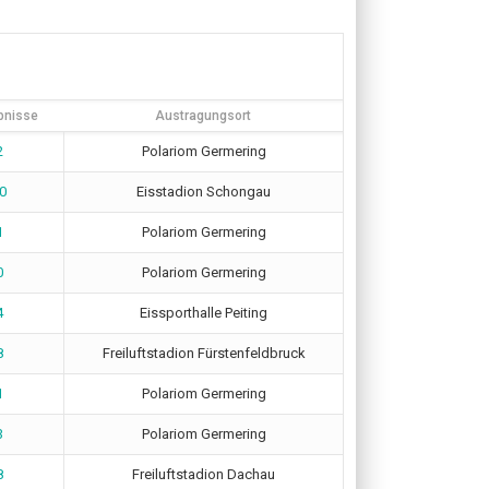
bnisse
Austragungsort
2
Polariom Germering
10
Eisstadion Schongau
1
Polariom Germering
0
Polariom Germering
4
Eissporthalle Peiting
8
Freiluftstadion Fürstenfeldbruck
1
Polariom Germering
3
Polariom Germering
8
Freiluftstadion Dachau