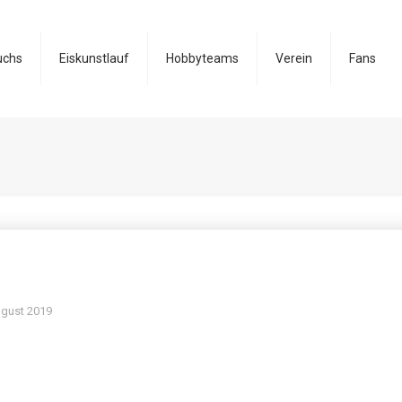
uchs
Eiskunstlauf
Hobbyteams
Verein
Fans
ugust 2019