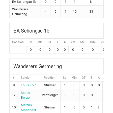
EA Schongau 1b
0
0
1
1
N
Wanderers
4
5
1
10
S3
Germering
EA Schongau 1b
Position
Sp
Min
GT
T
A
2M
5M
10M
20M
0
0
0
0
0
0
0
0
0
Wanderers Germering
#
Spieler
Position
Sp
Min
GT
T
A
2M
9
Louis Kolb
Stürmer
1
0
0
0
0
0
Marco
12
Verteidiger
1
0
0
0
1
0
Berger
Marcus
10
Stürmer
1
0
0
1
3
0
Mooseder