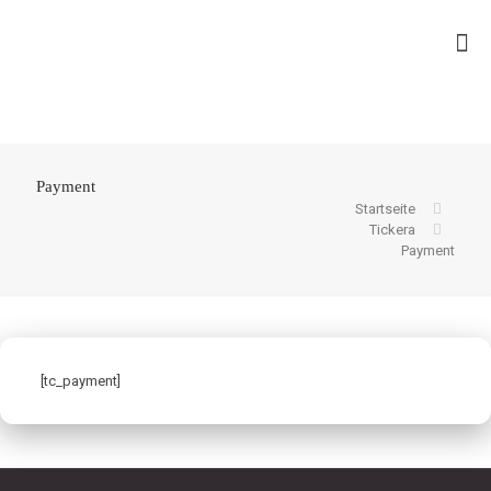
Payment
Startseite
Tickera
Payment
[tc_payment]