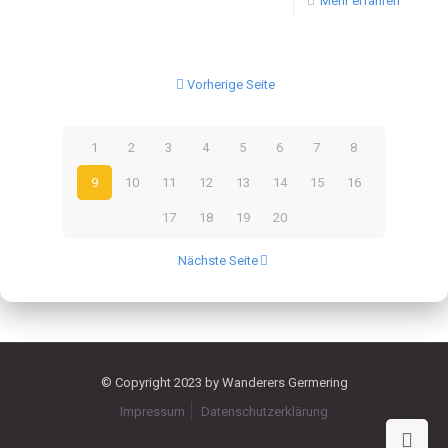
Mehr erfahren
Vorherige Seite
1
2
3
4
5
6
7
8
9
10
11
12
13
14
15
16
17
18
19
20
Nächste Seite
© Copyright 2023 by Wanderers Germering
Impressum
Datenschutzerklärung