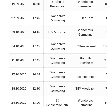
Starbulls
Wanderers
19.09.2020
16:30
1
Rosenheim
Germering
Wanderers
27.09.2020
17:45
EC Bad Tölz I
1
Germering
Wanderers
03.10.2020
14:15
TEV Miesbach
6
Germering
Wanderers
04.10.2020
17:45
SC Riessersee I
4:5
Germering
Wanderers
Starbulls
11.10.2020
17:45
2
Germering
Rosenheim
Wanderers
SC
17.10.2020
16:45
5
Germering
Reichersbeuern
Wanderers
18.10.2020
12:30
TEV Miesbach
7
Germering
SC
Wanderers
25.10.2020
13:00
1
Reichersbeuern I
Germering