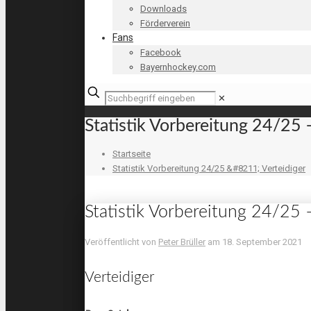
Downloads
Förderverein
Fans
Facebook
Bayernhockey.com
✕
Statistik Vorbereitung 24/25 
Startseite
Statistik Vorbereitung 24/25 &#8211; Verteidiger
Statistik Vorbereitung 24/25 
Veröffentlicht von
Peter Brüller
am
18. September 2021
Verteidiger