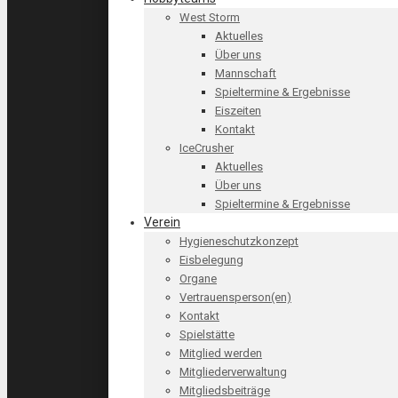
West Storm
Aktuelles
Über uns
Mannschaft
Spieltermine & Ergebnisse
Eiszeiten
Kontakt
IceCrusher
Aktuelles
Über uns
Spieltermine & Ergebnisse
Verein
Hygieneschutzkonzept
Eisbelegung
Organe
Vertrauensperson(en)
Kontakt
Spielstätte
Mitglied werden
Mitgliederverwaltung
Mitgliedsbeiträge