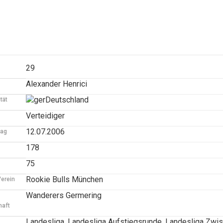
29
Alexander Henrici
Deutschland
tät
Verteidiger
12.07.2006
tag
178
75
Rookie Bulls München
Verein
Wanderers Germering
aft
Landesliga, Landesliga Aufstiegsrunde, Landesliga Zwi