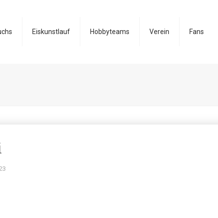
uchs
Eiskunstlauf
Hobbyteams
Verein
Fans
i
23