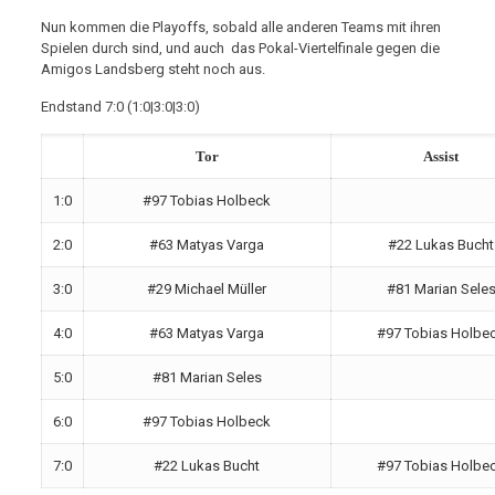
Nun kommen die Playoffs, sobald alle anderen Teams mit ihren
Spielen durch sind, und auch das Pokal-Viertelfinale gegen die
Amigos Landsberg steht noch aus.
Endstand 7:0 (1:0|3:0|3:0)
Tor
Assist
1:0
#97 Tobias Holbeck
2:0
#63 Matyas Varga
#22 Lukas Bucht
3:0
#29 Michael Müller
#81 Marian Sele
4:0
#63 Matyas Varga
#97 Tobias Holbe
5:0
#81 Marian Seles
6:0
#97 Tobias Holbeck
7:0
#22 Lukas Bucht
#97 Tobias Holbe