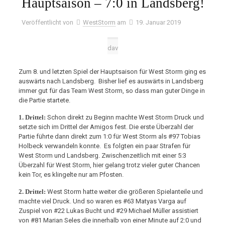
Hauptsaison – 7:0 in Landsberg!
Veröffentlicht von
WestStorm
am
19. Januar 2019
dav
Zum 8. und letzten Spiel der Hauptsaison für West Storm ging es
auswärts nach Landsberg. Bisher lief es auswärts in Landsberg
immer gut für das Team West Storm, so dass man guter Dinge in
die Partie startete.
1. Drittel:
Schon direkt zu Beginn machte West Storm Druck und
setzte sich im Drittel der Amigos fest. Die erste Überzahl der
Partie führte dann direkt zum 1:0 für West Storm als #97 Tobias
Holbeck verwandeln konnte. Es folgten ein paar Strafen für
West Storm und Landsberg. Zwischenzeitlich mit einer 5:3
Überzahl für West Storm, hier gelang trotz vieler guter Chancen
kein Tor, es klingelte nur am Pfosten.
2. Drittel:
West Storm hatte weiter die größeren Spielanteile und
machte viel Druck. Und so waren es #63 Matyas Varga auf
Zuspiel von #22 Lukas Bucht und #29 Michael Müller assistiert
von #81 Marian Seles die innerhalb von einer Minute auf 2:0 und