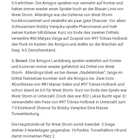
3:0 erhöhten. Die Amigos spielten nun vermehrt auf Konter und
hatten immer wieder einen Spieler hoch an der Blauen Linie von
West Storm. Allerdings war die Defense von West Storm
hochkonzentriert und vereitelte ein paar gute Chancen. Vor allem
Schlussmann Bobby Varejcka spielte Phänomenal und hielt
seinen Kasten blitzblauer. Kurz vor Ende des zweiten Drittels
versenkte #63 Matyas Varga auf Zuspiel von #97 Tobias Holbeck
den Puck im Kasten der Amigos und stellte so die Weichen auf
Sieg. 4:0 Zwischenstand.
3. Drittel:
Die Amigos Landsberg spielen weiterhin auf Konter
und kommen immer wieder gefährlich ins Drittel von West
Storm. Allerdings blieb es bei diesen „Nadelstichen“, lange im
Drittel festsetzen konnten sich die Amigos nie. Zwei Solo-
Abschlüsse von #81 Marian Seles und #97 Tobias Holbeck und
schon stand es 6:0 für West Storm. Kurz vor Ende des Spiels war
West Storm in Unterzahl. Doch das war #22 Lukas Bucht egal. Er
verwandelte den Pass von #97 Tobias Holbeck in Unterzahl zum
7:0 Endstand! Shutout für Bobby Varejcka! Eine Klasse
Torwartleistung.
Die Hauptrunde ist für West Storm somit beendet. 5 Siege
stehen 3 Niederlagen gegenüber, 10 Punkte. Torverhältnis +8 und
damit momentan Platz 2.