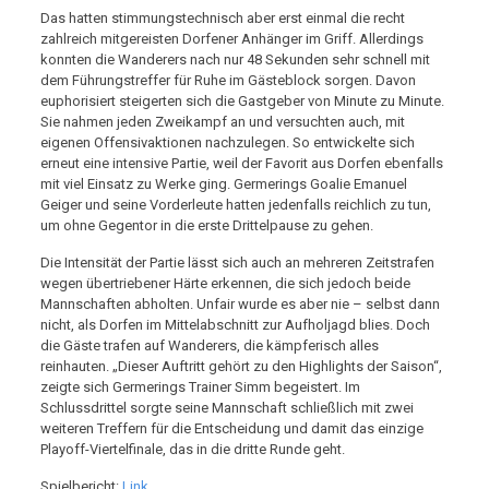
Das hatten stimmungstechnisch aber erst einmal die recht
zahlreich mitgereisten Dorfener Anhänger im Griff. Allerdings
konnten die Wanderers nach nur 48 Sekunden sehr schnell mit
dem Führungstreffer für Ruhe im Gästeblock sorgen. Davon
euphorisiert steigerten sich die Gastgeber von Minute zu Minute.
Sie nahmen jeden Zweikampf an und versuchten auch, mit
eigenen Offensivaktionen nachzulegen. So entwickelte sich
erneut eine intensive Partie, weil der Favorit aus Dorfen ebenfalls
mit viel Einsatz zu Werke ging. Germerings Goalie Emanuel
Geiger und seine Vorderleute hatten jedenfalls reichlich zu tun,
um ohne Gegentor in die erste Drittelpause zu gehen.
Die Intensität der Partie lässt sich auch an mehreren Zeitstrafen
wegen übertriebener Härte erkennen, die sich jedoch beide
Mannschaften abholten. Unfair wurde es aber nie – selbst dann
nicht, als Dorfen im Mittelabschnitt zur Aufholjagd blies. Doch
die Gäste trafen auf Wanderers, die kämpferisch alles
reinhauten. „Dieser Auftritt gehört zu den Highlights der Saison“,
zeigte sich Germerings Trainer Simm begeistert. Im
Schlussdrittel sorgte seine Mannschaft schließlich mit zwei
weiteren Treffern für die Entscheidung und damit das einzige
Playoff-Viertelfinale, das in die dritte Runde geht.
Spielbericht:
Link