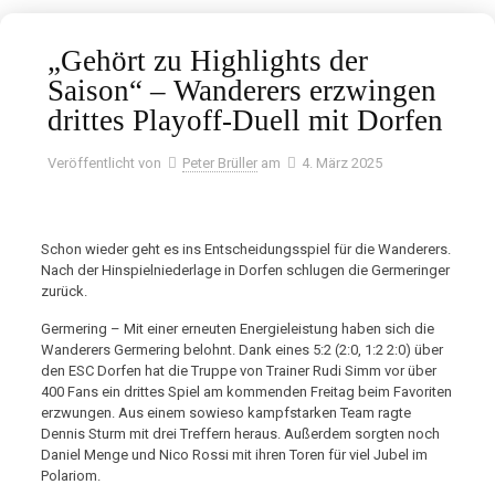
„Gehört zu Highlights der
Saison“ – Wanderers erzwingen
drittes Playoff-Duell mit Dorfen
Veröffentlicht von
Peter Brüller
am
4. März 2025
Schon wieder geht es ins Entscheidungsspiel für die Wanderers.
Nach der Hinspielniederlage in Dorfen schlugen die Germeringer
zurück.
Germering – Mit einer erneuten Energieleistung haben sich die
Wanderers Germering belohnt. Dank eines 5:2 (2:0, 1:2 2:0) über
den ESC Dorfen hat die Truppe von Trainer Rudi Simm vor über
400 Fans ein drittes Spiel am kommenden Freitag beim Favoriten
erzwungen. Aus einem sowieso kampfstarken Team ragte
Dennis Sturm mit drei Treffern heraus. Außerdem sorgten noch
Daniel Menge und Nico Rossi mit ihren Toren für viel Jubel im
Polariom.