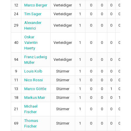
12
Marco Berger
Verteidiger
1
0
0
0
0
0
24
Tim Sager
Verteidiger
1
0
0
0
0
2
Alexander
29
Verteidiger
1
0
0
0
0
2
Henrici
Oskar
40
Valentin
Verteidiger
1
0
0
0
0
0
Haerty
Franz Ludwig
94
Verteidiger
1
0
0
0
0
0
Müller
9
Louis Kolb
Stürmer
1
0
0
0
0
2
11
Nico Rossi
Stürmer
1
0
0
0
0
2
13
Marco Göttle
Stürmer
1
0
0
1
0
2
18
Markus Mair
Stürmer
1
0
0
0
1
0
Michael
21
Stürmer
1
0
0
0
0
0
Fischer
Thomas
69
Stürmer
1
0
0
0
0
2
Fischer