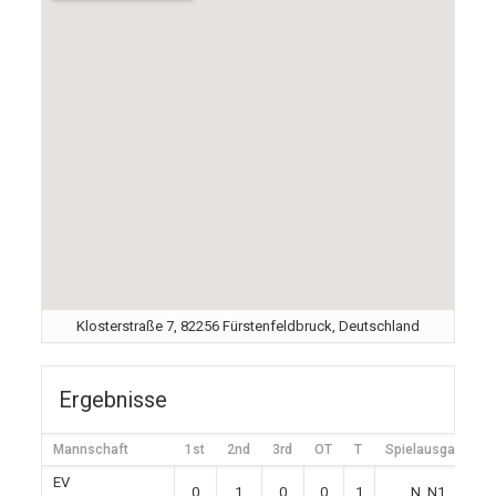
Klosterstraße 7, 82256 Fürstenfeldbruck, Deutschland
Ergebnisse
Mannschaft
1st
2nd
3rd
OT
T
Spielausgang
EV
0
1
0
0
1
N, N1