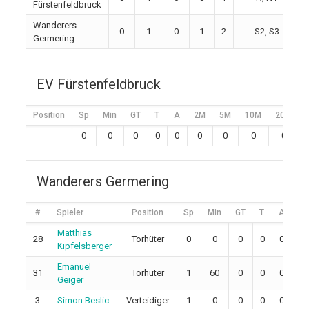
Fürstenfeldbruck
Wanderers
0
1
0
1
2
S2, S3
Germering
EV Fürstenfeldbruck
Position
Sp
Min
GT
T
A
2M
5M
10M
20M
0
0
0
0
0
0
0
0
0
Wanderers Germering
#
Spieler
Position
Sp
Min
GT
T
A
2
Matthias
28
Torhüter
0
0
0
0
0
0
Kipfelsberger
Emanuel
31
Torhüter
1
60
0
0
0
0
Geiger
3
Simon Beslic
Verteidiger
1
0
0
0
0
0