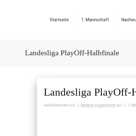
Startseite
1. Mannschaft
Nachw
Landesliga PlayOff-Halbfinale
Landesliga PlayOff-H
Veröffentlicht von
Markus Degenhardt
am
7. M