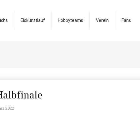
uchs
Eiskunstlauf
Hobbyteams
Verein
Fans
albfinale
ärz 2022