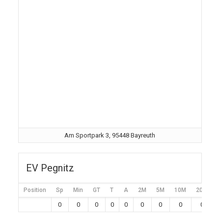
Am Sportpark 3, 95448 Bayreuth
EV Pegnitz
Position
Sp
Min
GT
T
A
2M
5M
10M
20M
0
0
0
0
0
0
0
0
0