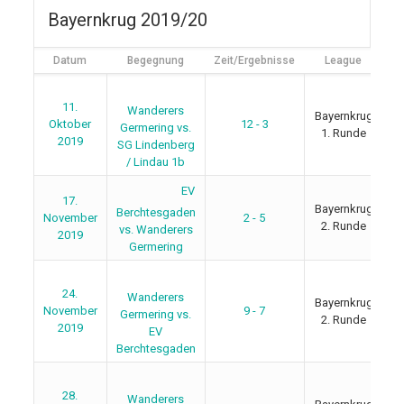
Bayernkrug 2019/20
Datum
Begegnung
Zeit/Ergebnisse
League
Au
11.
Wanderers
Bayernkrug
Oktober
12 - 3
Germering vs.
1. Runde
2019
SG Lindenberg
/ Lindau 1b
EV
17.
Bayernkrug
Berchtesgaden
November
2 - 5
2. Runde
B
vs. Wanderers
2019
Germering
24.
Wanderers
Bayernkrug
November
9 - 7
Germering vs.
2. Runde
2019
EV
Berchtesgaden
28.
Wanderers