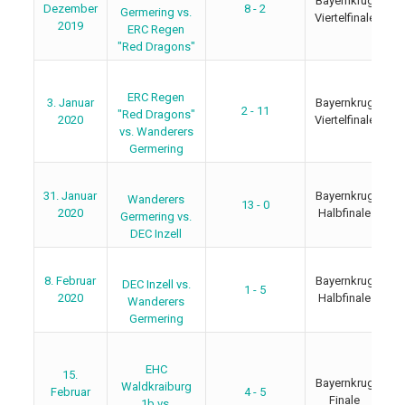
Bayernkrug
Dezember
8 - 2
Germering vs.
Viertelfinale
2019
ERC Regen
"Red Dragons"
ERC Regen
3. Januar
Bayernkrug
2 - 11
"Red Dragons"
2020
Viertelfinale
vs. Wanderers
Germering
31. Januar
Bayernkrug
Wanderers
13 - 0
2020
Halbfinale
Germering vs.
DEC Inzell
8. Februar
Bayernkrug
DEC Inzell vs.
1 - 5
2020
Halbfinale
Wanderers
Germering
EHC
15.
Bayernkrug
Waldkraiburg
Februar
4 - 5
Finale
1b vs.