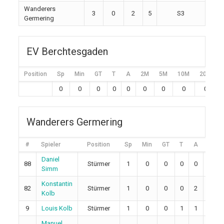
Wanderers
3
0
2
5
S3
Germering
EV Berchtesgaden
Position
Sp
Min
GT
T
A
2M
5M
10M
20M
0
0
0
0
0
0
0
0
0
Wanderers Germering
#
Spieler
Position
Sp
Min
GT
T
A
2M
Daniel
88
Stürmer
1
0
0
0
0
0
Simm
Konstantin
82
Stürmer
1
0
0
0
2
0
Kolb
9
Louis Kolb
Stürmer
1
0
0
1
1
0
Manuel