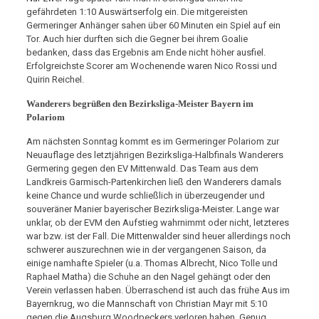
gefährdeten 1:10 Auswärtserfolg ein. Die mitgereisten
Germeringer Anhänger sahen über 60 Minuten ein Spiel auf ein
Tor. Auch hier durften sich die Gegner bei ihrem Goalie
bedanken, dass das Ergebnis am Ende nicht höher ausfiel.
Erfolgreichste Scorer am Wochenende waren Nico Rossi und
Quirin Reichel.
Wanderers begrüßen den Bezirksliga-Meister Bayern im
Polariom
Am nächsten Sonntag kommt es im Germeringer Polariom zur
Neuauflage des letztjährigen Bezirksliga-Halbfinals Wanderers
Germering gegen den EV Mittenwald. Das Team aus dem
Landkreis Garmisch-Partenkirchen ließ den Wanderers damals
keine Chance und wurde schließlich in überzeugender und
souveräner Manier bayerischer Bezirksliga-Meister. Lange war
unklar, ob der EVM den Aufstieg wahrnimmt oder nicht, letzteres
war bzw. ist der Fall. Die Mittenwalder sind heuer allerdings noch
schwerer auszurechnen wie in der vergangenen Saison, da
einige namhafte Spieler (u.a. Thomas Albrecht, Nico Tolle und
Raphael Matha) die Schuhe an den Nagel gehängt oder den
Verein verlassen haben. Überraschend ist auch das frühe Aus im
Bayernkrug, wo die Mannschaft von Christian Mayr mit 5:10
gegen die Augsburg Woodpeckers verloren haben. Genug