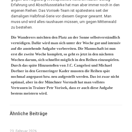
Erfahrung und Abschlussstärke hat man aber immer noch in den
eigenen Reihen. Das Vorisek-Team ist spätestens seit der
damaligen Halbfinal-Serie vor diesem Gegner gewarnt. Man
muss und wird alles raushauen müssen, um gegen Mittenwald
zu bestehen.
Die Wanderers möchten den Platz an der Sonne selbstverständlich
verteidigen. Dafür wird man sich unter der Woche gut und intensiv
auf die anstehende Aufgabe vorbereiten. Die Mannschaft ist nun
erst die zweite Woche komplett, so geht es jetzt in den nächsten
Wochen darum, sich schnellst möglich in den Reihen einzuspielen.
Durch das späte Hinzustoßen von J.C. Cangelosi und Michael
Dorfner in den Germeringer Kader mussten die Reihen spät
nochmal angepasst bzw. neu aufgestellt werden. Das ist zwar nicht
optimal, aber in der Münchner Vorstadt hat man vollstes
Vertrauen in Trainer Petr Vorisek, dass er auch diese Aufgabe
bestens meistern wird.
Ähnliche Beiträge
23. Februar 2026