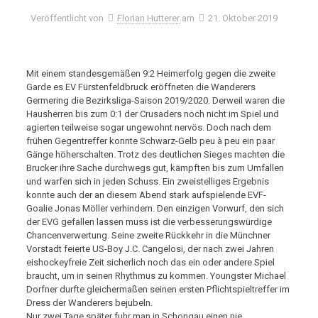
Veröffentlicht von
Florian Hutterer
am
21. Oktober 2019
Mit einem standesgemäßen 9:2 Heimerfolg gegen die zweite
Garde es EV Fürstenfeldbruck eröffneten die Wanderers
Germering die Bezirksliga-Saison 2019/2020. Derweil waren die
Hausherren bis zum 0:1 der Crusaders noch nicht im Spiel und
agierten teilweise sogar ungewohnt nervös. Doch nach dem
frühen Gegentreffer konnte Schwarz-Gelb peu à peu ein paar
Gänge höherschalten. Trotz des deutlichen Sieges machten die
Brucker ihre Sache durchwegs gut, kämpften bis zum Umfallen
und warfen sich in jeden Schuss. Ein zweistelliges Ergebnis
konnte auch der an diesem Abend stark aufspielende EVF-
Goalie Jonas Möller verhindern. Den einzigen Vorwurf, den sich
der EVG gefallen lassen muss ist die verbesserungswürdige
Chancenverwertung. Seine zweite Rückkehr in die Münchner
Vorstadt feierte US-Boy J.C. Cangelosi, der nach zwei Jahren
eishockeyfreie Zeit sicherlich noch das ein oder andere Spiel
braucht, um in seinen Rhythmus zu kommen. Youngster Michael
Dorfner durfte gleichermaßen seinen ersten Pflichtspieltreffer im
Dress der Wanderers bejubeln.
Nur zwei Tage später fuhr man in Schongau einen nie