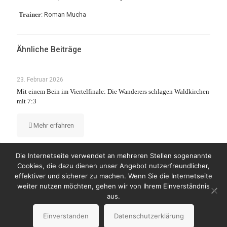
Trainer
: Roman Mucha
Ähnliche Beiträge
23. Februar 2026
Mit einem Bein im Viertelfinale: Die Wanderers schlagen Waldkirchen
mit 7:3
Mehr erfahren
Die Internetseite verwendet an mehreren Stellen sogenannte
Cookies, die dazu dienen unser Angebot nutzerfreundlicher,
effektiver und sicherer zu machen. Wenn Sie die Internetseite
weiter nutzen möchten, gehen wir von Ihrem Einverständnis
© Copyright 2023 by Wanderers Germering
aus.
Impressum
Datenschutzerklärung
Einverstanden
Datenschutzerklärung