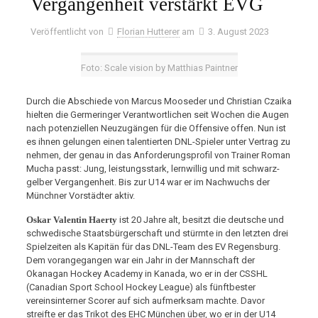
Vergangenheit verstärkt EVG
Veröffentlicht von
Florian Hutterer
am
3. August 2023
Foto: Scale vision by Matthias Paintner
Durch die Abschiede von Marcus Mooseder und Christian Czaika
hielten die Germeringer Verantwortlichen seit Wochen die Augen
nach potenziellen Neuzugängen für die Offensive offen. Nun ist
es ihnen gelungen einen talentierten DNL-Spieler unter Vertrag zu
nehmen, der genau in das Anforderungsprofil von Trainer Roman
Mucha passt: Jung, leistungsstark, lernwillig und mit schwarz-
gelber Vergangenheit. Bis zur U14 war er im Nachwuchs der
Münchner Vorstädter aktiv.
Oskar Valentin Haerty
ist 20 Jahre alt, besitzt die deutsche und
schwedische Staatsbürgerschaft und stürmte in den letzten drei
Spielzeiten als Kapitän für das DNL-Team des EV Regensburg.
Dem vorangegangen war ein Jahr in der Mannschaft der
Okanagan Hockey Academy in Kanada, wo er in der CSSHL
(Canadian Sport School Hockey League) als fünftbester
vereinsinterner Scorer auf sich aufmerksam machte. Davor
streifte er das Trikot des EHC München über, wo er in der U14