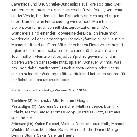
Bayernliga und U16 Schüler-Bundesliga auf Torejagd ging. Der
Angreifer kommentierte seine Unterschrift wie folgt: „Germering
ist der Verein, bei dem ich das Eishockey spielen angefangen
habe. Durch meine Entscheidung wieder nach München zu
ziehen, war für mich schnell klar, zurückzukommen. Die
Wanderers sind einer der Topvereine der Liga. Ich freue mich,
wieder ein Teil der Germeringer Eishockeyfamilie zu sein, auf die
Mannschaft und die Fans. Mit meiner hohen Einsatzbereitschaft
agiere ich sehr mannschaftsdienlich und möchte damit dem
Team helfen. Mein Ziel ist es jedes Spiel zu gewinnen und im
oberen Bereich der Tabelle mitzuspielen. Schauen wir mal, was
am Ende dabei rauskommt“. Nach sieben Jahren kehrt Haerty
nun an seine alte Wirkungsstätte zurück und hat einen Vertrag für
zunächst ein Jahr unterschrieben.
Kader für die Landesliga-Saison 2023/2024
Torhüter (2)
: Franziska Albl, Emanuel Geiger
Verteidiger (7)
: Andreas Schmelcher, Mathias Jeske, Dominik
Schulz, Marco Berger, Thomas Köppl, Matthias Götz, Clemens
von Friderici
Stürmer (10)
: Quirin Reichel, Michael Dorfner, Louis Kolb, Manuel
Winkler, Markus Mair, Nico Rossi, Marco Göttle, Daniel Menge,
Dennis Sturm, Oskar Valentin Haerty